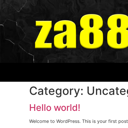
Category:
Uncate
Hello world!
Welcome to WordPress. This is your first post