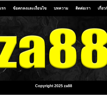
แรก
ข้อตกลงและเงื่อนไข
บทความ
ติดต่อเรา
เกี่ยว
Copyright 2025 za88